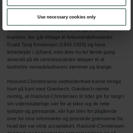
lydoptagelser af mongolsk sang og musik – en
metode, han havde forfinet siden sine rejser med
Sven Hedin.
Use necessary cookies only
Teknikken trak samtidig på en længere dansk
tradition, der går tilbage til folkemindeforskeren
Evald Tang Kristensen (1843-1929) og hans
feltarbejde i Jylland, men blev nu for første gang
anvendt på de centralasiatiske stepper til at
fastholde nomadekulturens stemmer og klange.
Haslund-Christensens vedholdenhed kunne bringe
ham på kant med Grønbech. Grønbech mente
nemlig, at Haslund-Christensen til tider gik for langt i
sin videnskabelige iver for at sikre sig de rette
lydspor og genstande, når han blev for pågående
over for sine informanter og pressede grænserne for,
hvad der var etisk acceptabelt. Haslund-Christensen