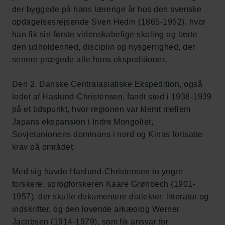
der byggede på hans lærerige år hos den svenske
opdagelsesrejsende Sven Hedin (1865-1952), hvor
han fik sin første videnskabelige skoling og lærte
den udholdenhed, disciplin og nysgerrighed, der
senere prægede alle hans ekspeditioner.
Den 2. Danske Centralasiatiske Ekspedition, også
ledet af Haslund-Christensen, fandt sted i 1938-1939
på et tidspunkt, hvor regionen var klemt mellem
Japans ekspansion i Indre Mongoliet,
Sovjetunionens dominans i nord og Kinas fortsatte
krav på området.
Med sig havde Haslund-Christensen to yngre
forskere: sprogforskeren Kaare Grønbech (1901-
1957), der skulle dokumentere dialekter, litteratur og
indskrifter, og den lovende arkæolog Werner
Jacobsen (1914-1979), som fik ansvar for