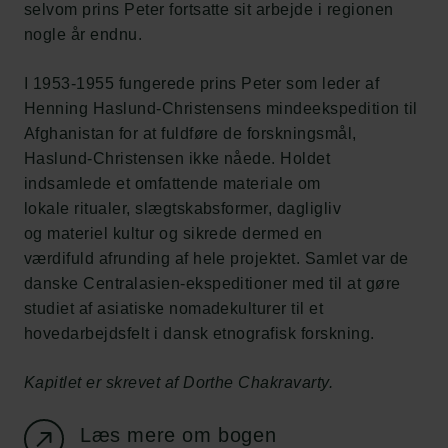
selvom prins Peter fortsatte sit arbejde i regionen
nogle år endnu.
I 1953-1955 fungerede prins Peter som leder af
Henning Haslund-Christensens mindeekspedition til
Afghanistan for at fuldføre de forskningsmål,
Haslund-Christensen ikke nåede. Holdet
indsamlede et omfattende materiale om
Links
lokale ritualer, slægtskabsformer, dagligliv
og materiel kultur og sikrede dermed en
Pressekontakt
værdifuld afrunding af hele projektet. Samlet var de
Job hos os
danske Centralasien-ekspeditioner med til at gøre
Nyhedsbrev
studiet af asiatiske nomadekulturer til et
Databeskyttelsespolitik
hovedarbejdsfelt i dansk etnografisk forskning.
Politik for dataetik
Cookiepolitik
Whistleblowerordning
Kapitlet er skrevet af Dorthe Chakravarty.
Læs mere om bogen
Carlsbergfamilien