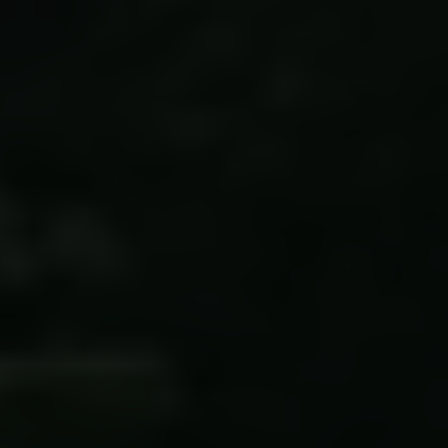
Databeskyttelsespolitik
Politik for dataetik
Cookiepolitik
Whistleblowerordning
Carlsbergfamilien
Carlsbergfondet
Carlsberg Group
Carlsberg Laboratorium
Frederiksborg • Nationalhistorisk Museum
Tuborgfondet
Ny Carlsbergfondet
Ny Carlsberg Glyptotek
Carlsbergfondet
H.C. Andersens Boulevard 35
1553 København V