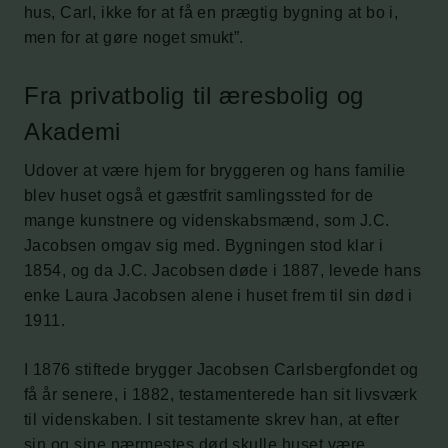
hus, Carl, ikke for at få en prægtig bygning at bo i,
men for at gøre noget smukt”.
Fra privatbolig til æresbolig og
Akademi
Udover at være hjem for bryggeren og hans familie
blev huset også et gæstfrit samlingssted for de
mange kunstnere og videnskabsmænd, som J.C.
Jacobsen omgav sig med. Bygningen stod klar i
1854, og da J.C. Jacobsen døde i 1887, levede hans
enke Laura Jacobsen alene i huset frem til sin død i
1911.
I 1876 stiftede brygger Jacobsen Carlsbergfondet og
få år senere, i 1882, testamenterede han sit livsværk
til videnskaben. I sit testamente skrev han, at efter
sin og sine nærmestes død skulle huset være