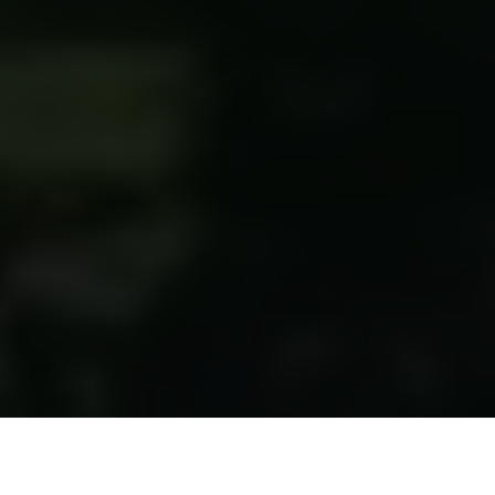
+45 33 43 53 63
info@carlsbergfoundation.dk
CVR: 60223513
Bevillingsadministrationen:
cfgrant@carlsbergfoundation.dk
Følg os