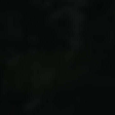
Links
Pressekontakt
Job hos os
Nyhedsbrev