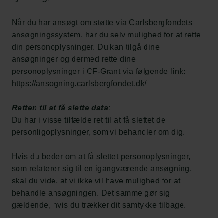
Carlsbergfondet
H.C. Andersens Boulevard 35
Når du har ansøgt om støtte via Carlsbergfondets
1553 København V
ansøgningssystem, har du selv mulighed for at rette
din personoplysninger. Du kan tilgå dine
+45 33 43 53 63
ansøgninger og dermed rette dine
info@carlsbergfoundation.dk
personoplysninger i CF-Grant via følgende link:
CVR: 60223513
https://ansogning.carlsbergfondet.dk/
Bevillingsadministrationen:
Retten til at få slette data:
cfgrant@carlsbergfoundation.dk
Du har i visse tilfælde ret til at få slettet de
personligoplysninger, som vi behandler om dig.
Hvis du beder om at få slettet personoplysninger,
som relaterer sig til en igangværende ansøgning,
Følg os
skal du vide, at vi ikke vil have mulighed for at
behandle ansøgningen. Det samme gør sig
gældende, hvis du trækker dit samtykke tilbage.