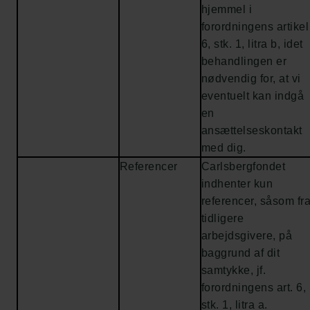
hjemmel i
forordningens artikel
6, stk. 1, litra b, idet
behandlingen er
nødvendig for, at vi
eventuelt kan indgå
en
ansættelseskontakt
med dig.
Referencer
Carlsbergfondet
indhenter kun
referencer, såsom fr
tidligere
arbejdsgivere, på
baggrund af dit
samtykke, jf.
forordningens art. 6,
stk. 1, litra a.