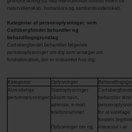
grundforskning på højt internationalt niveau inden for
naturvidenskab, humaniora og samfundsvidenskab.
Kategorier af personoplysninger, som
Carlsbergfondet behandler og
behandlingsgrundlag
Carlsbergfondet behandler følgende
personoplysninger om dig som ansøger om
fondsdonation, der er indsamlet hos dig:
Kategorier
Oplysninger
Behandlingsgr
Almindelige
Stamoplysninger
Carlsbergfonde
personoplysninger:
såsom navn,
behandler dine
adresse, e-mail,
personoplysni
telefonnummer.
for at varetage
fondets legitim
Oplysninger om og
interesse i at