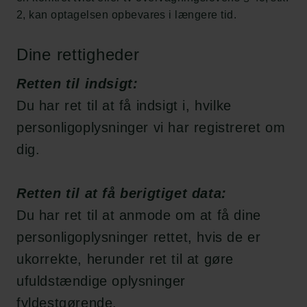
2, kan optagelsen opbevares i længere tid.
Pressekontakt
Job hos os
Nyhedsbrev
Dine rettigheder
Databeskyttelsespolitik
Politik for dataetik
Retten til indsigt:
Cookiepolitik
Du har ret til at få indsigt i, hvilke
Whistleblowerordning
personligoplysninger vi har registreret om
dig.
Carlsbergfamilien
Carlsbergfondet
Retten til at få berigtiget data:
Carlsberg Group
Carlsberg Laboratorium
Du har ret til at anmode om at få dine
Frederiksborg • Nationalhistorisk Museum
personligoplysninger rettet, hvis de er
Tuborgfondet
Ny Carlsbergfondet
ukorrekte, herunder ret til at gøre
Ny Carlsberg Glyptotek
ufuldstændige oplysninger
fyldestgørende.