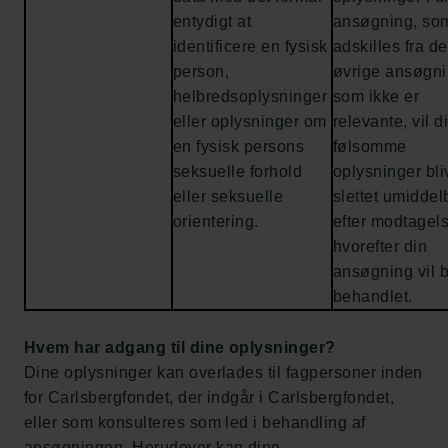
entydigt at
ansøgning, so
identificere en fysisk
adskilles fra d
person,
øvrige ansøgn
helbredsoplysninger
som ikke er
eller oplysninger om
relevante, vil d
en fysisk persons
følsomme
seksuelle forhold
oplysninger bli
eller seksuelle
slettet umiddel
orientering.
efter modtagel
hvorefter din
ansøgning vil b
behandlet.
Hvem har adgang til dine oplysninger?
Dine oplysninger kan overlades til fagpersoner inden
for Carlsbergfondet, der indgår i Carlsbergfondet,
eller som konsulteres som led i behandling af
ansøgningen. Herudover kan dine