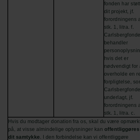
fonden har støt
dit projekt, jf.
forordningens a
stk. 1, litra. f.
Carlsbergfonde
behandler
personoplysnin
hvis det er
nødvendigt for 
overholde en re
forpligtelse, s
Carlsbergfonde
underlagt, jf.
forordningens a
stk. 1, litra. c.
Hvis du modtager donation fra os, skal du være opmær
på, at visse almindelige oplysninger kan
offentliggøre
dit samtykke
. I den forbindelse kan vi offentliggøre