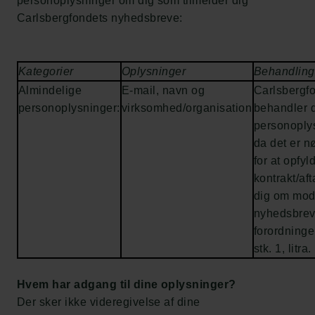
personoplysninger om dig som tilmelder dig
Carlsbergfondets nyhedsbreve:
Kategorier
Oplysninger
Behandling
Almindelige
E-mail, navn og
Carlsbergf
personoplysninger:
virksomhed/organisation
behandler 
personoply
da det er n
for at opfyl
kontrakt/af
dig om mod
nyhedsbreve
forordningen
stk. 1, litra.
Hvem har adgang til dine oplysninger?
Der sker ikke videregivelse af dine