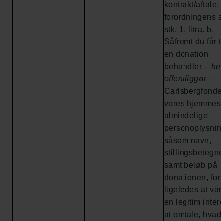
kontrakt/aftale, 
forordningens a
stk. 1, litra. b.
Såfremt du får t
en donation
behandler –
he
offentliggør
–
Carlsbergfonde
vores hjemmes
almindelige
personoplysni
såsom navn,
stillingsbetegn
samt beløb på
donationen, for
ligeledes at va
en legitim inter
at omtale, hva