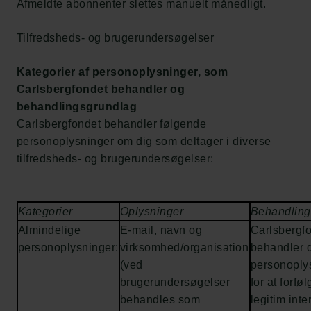
Afmeldte abonnenter slettes manuelt månedligt.
Tilfredsheds- og brugerundersøgelser
Kategorier af personoplysninger, som
Carlsbergfondet behandler og
behandlingsgrundlag
Carlsbergfondet behandler følgende
personoplysninger om dig som deltager i diverse
tilfredsheds- og brugerundersøgelser:
Kategorier
Oplysninger
Behandling
Almindelige
E-mail, navn og
Carlsbergf
personoplysninger:
virksomhed/organisation
behandler 
(ved
personoply
brugerundersøgelser
for at forfø
behandles som
legitim inte