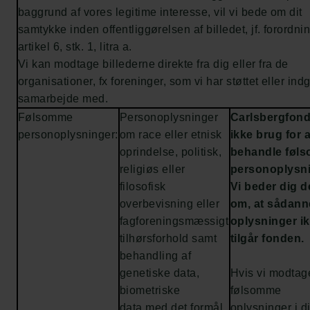
baggrund af vores legitime interesse, vil vi bede om dit
samtykke inden offentliggørelsen af billedet, jf. forordn
artikel 6, stk. 1, litra a.
Vi kan modtage billederne direkte fra dig eller fra de
organisationer, fx foreninger, som vi har støttet eller ind
samarbejde med.
Følsomme
Personoplysninger
Carlsbergfond
personoplysninger:
om race eller etnisk
ikke brug for a
oprindelse, politisk,
behandle føl
religiøs eller
personoplysni
filosofisk
Vi beder dig d
overbevisning eller
om, at sådann
fagforeningsmæssigt
oplysninger i
tilhørsforhold samt
tilgår fonden
behandling af
genetiske data,
Hvis vi modtag
biometriske
følsomme
data med det formål
oplysninger i d