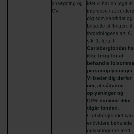
ansøgning og
idet vi har en legitim
CV.
interesse i at vurder
dig som kandidat og
besætte stillingen, jf.
forordningens art. 6,
stk. 1, litra. f.
Carlsbergfondet ha
ikke brug for at
behandle følsomm
personoplysninger.
Vi beder dig derfor
om, at sådanne
oplysninger og
CPR-nummer ikke
tilgår fonden.
Carlsbergfondet kan
endvidere behandle
oplysningerne med