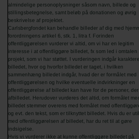
almindelige personoplysninger såsom navn, billede og
stillingsbetegnelse, samt beløb på donationen og øvrig
beskrivelse af projektet.
Carlsbergfondet kan behandle billeder af dig med hjemm
forordningens artikel 6, stk. 1, litra f. Forinden
offentliggørelsen vurderer vi altid, om vi har en legitim
interesse i at offentliggøre billedet, fx som led i omtalen 
projekt, som vi har støttet. I vurderingen indgår karakter
billedet, hvor og hvorfor billedet er taget, i hvilken
sammenhæng billedet indgår, hvad der er formålet med
offentliggørelsen og hvilke eventuelle indvirkninger en
offentliggørelse af billedet kan have for de personer, der
afbilledet. Herudover vurderes det altid, om formålet me
billedet stemmer overens med formålet med offentliggør
og evt. den tekst, som er tilknyttet billedet. Hvis du er uti
med offentliggørelsen af billedet, har du ret til at gøre
indsigelse.
Hvis vi vurderer ikke at kunne offentliggøre billedet på