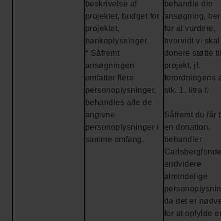
beskrivelse af
behandle din
projektet, budget for
ansøgning, he
projektet,
for at vurdere,
bankoplysninger.
hvorvidt vi skal
* Såfremt
donere støtte til
ansøgningen
projekt, jf.
omfatter flere
forordningens a
personoplysninger,
stk. 1, litra f.
behandles alle de
angivne
Såfremt du får t
personoplysninger i
en donation,
samme omfang.
behandler
Carlsbergfonde
endvidere
almindelige
personoplysnin
da det er nødv
for at opfylde e