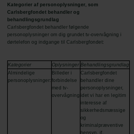
Kategorier af personoplysninger, som
Carlsbergfondet behandler og
behandlingsgrundlag
Carlsbergfondet behandler følgende
personoplysninger om dig grundet tv-overvågning i
dørtelefon og indgange til Carlsbergfondet:
Kategorier
Oplysninger
Behandlingsgrundlag
Almindelige
Billeder i
Carlsbergfondet
personoplysninger:
forbindelse
behandler dine
med tv-
personoplysninger,
overvågning
idet vi har en legitim
interesse af
sikkerhedsmæssige
og
kriminalpræventive
hensyn, jf.