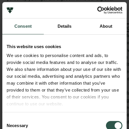
Carlsbergfondets arrangementer:
Consent
Details
About
Kategorier
Oplysninger
Behandlin
Almindelige
E-mail, navn, titel og
Carlsbergf
personoplysninger:
virksomhed/organisation,
dine perso
This website uses cookies
telefonnummer og
det er nødv
We use cookies to personalise content and ads, to
eventuelle allergier
opfylde en
provide social media features and to analyse our traffic.
dig om delt
We also share information about your use of our site with
arrangement
our social media, advertising and analytics partners who
forordningen
may combine it with other information that you’ve
litra. b.
provided to them or that they’ve collected from your use
Carlsbergf
of their services. You consent to our cookies if you
invitere dig 
continue to use our website.
arrangemen
vurderet 
Consent
interessant
Necessary
Selection