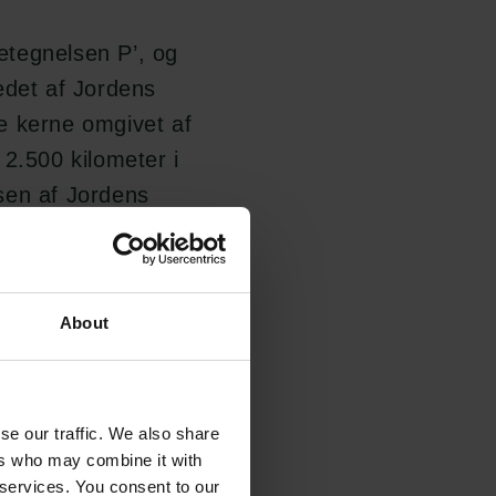
etegnelsen P’, og
edet af Jordens
e kerne omgivet af
 2.500 kilometer i
lsen af Jordens
længe, før Lehmann
About
ejde blev brugt af
i 1952 søgte hun et
sitet, men uden
se our traffic. We also share
ers who may combine it with
 services. You consent to our