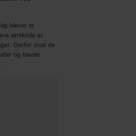
ig blevet et
nere ønskede at
er. Derfor stod de
afer og havde
.