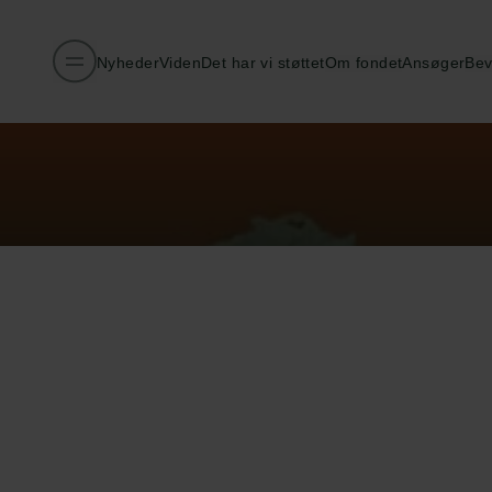
Nyheder
Viden
Det har vi støttet
Om fondet
Ansøger
Bev