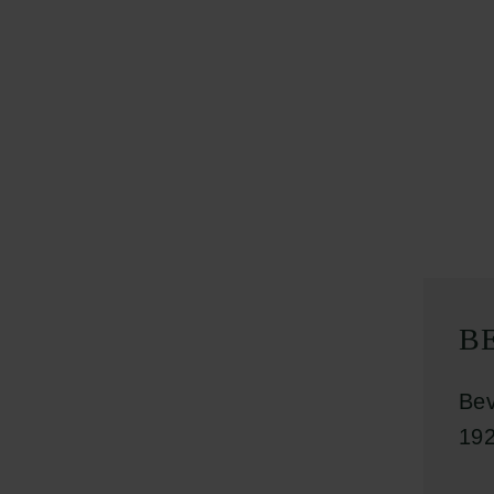
B
Bev
192