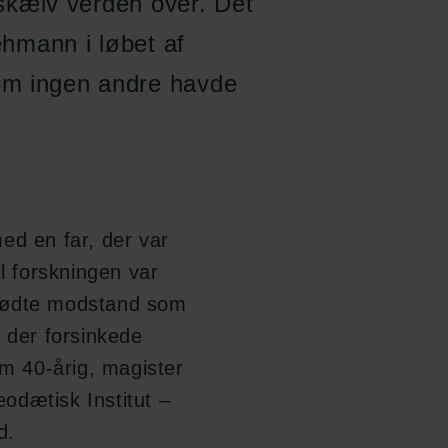
rdskælv verden over. Det
ehmann i løbet af
om ingen andre havde
ed en far, der var
l forskningen var
 mødte modstand som
der forsinkede
om 40-årig, magister
odætisk Institut –
d.