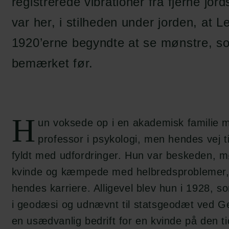
registrerede vibrationer fra fjerne jo
var her, i stilheden under jorden, at L
1920’erne begyndte at se mønstre, s
bemærket før.
H
un voksede op i en akademisk familie m
professor i psykologi, men hendes vej ti
fyldt med udfordringer. Hun var beskeden,
kvinde og kæmpede med helbredsproblemer, 
hendes karriere. Alligevel blev hun i 1928, s
i geodæsi og udnævnt til statsgeodæt ved Ge
en usædvanlig bedrift for en kvinde på den ti