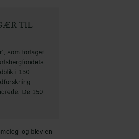
GÆR TIL
r', som forlaget
arlsbergfondets
dblik i 150
dforskning
ndrede. De 150
smologi og blev en