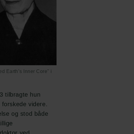
 Earth’s Inner Core" i
3 tilbragte hun
 forskede videre.
else og stod både
llige
sdoktor ved