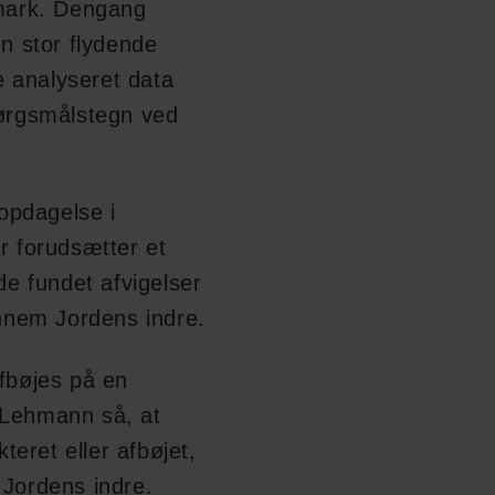
anmark. Dengang
n stor flydende
e analyseret data
ørgsmålstegn ved
opdagelse i
er forudsætter et
e fundet afvigelser
nnem Jordens indre.
afbøjes på en
 Lehmann så, at
teret eller afbøjet,
Jordens indre.