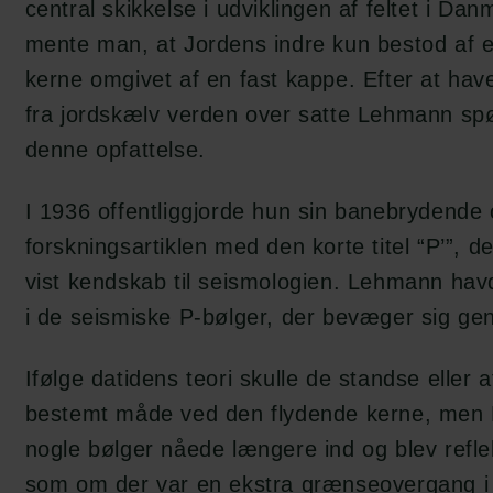
central skikkelse i udviklingen af feltet i D
mente man, at Jordens indre kun bestod af e
kerne omgivet af en fast kappe. Efter at hav
fra jordskælv verden over satte Lehmann sp
denne opfattelse.
I 1936 offentliggjorde hun sin banebrydende 
forskningsartiklen med den korte titel “P’”, d
vist kendskab til seismologien. Lehmann havd
i de seismiske P-bølger, der bevæger sig ge
Ifølge datidens teori skulle de standse eller 
bestemt måde ved den flydende kerne, men
nogle bølger nåede længere ind og blev reflek
som om der var en ekstra grænseovergang i 