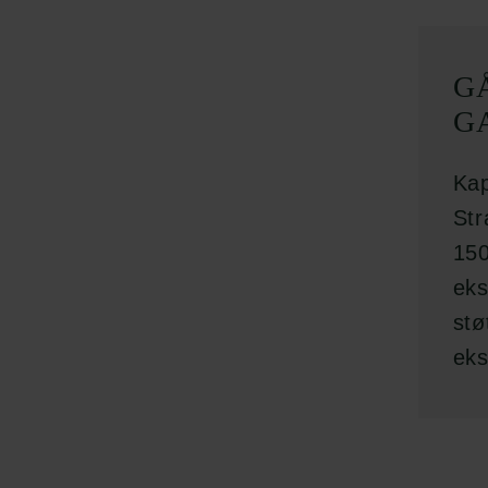
G
G
Kap
Str
150
eks
stø
eks