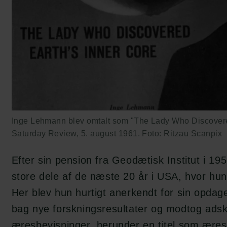
Inge Lehmann blev omtalt som "The Lady Who Discovered
Saturday Review, 5. august 1961. Foto: Ritzau Scanpix
Efter sin pension fra Geodætisk Institut i 195
store dele af de næste 20 år i USA, hvor hun
Her blev hun hurtigt anerkendt for sin opdag
bag nye forskningsresultater og modtog adski
æresbevisninger, herunder en titel som ære