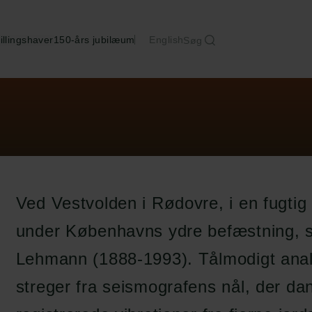
illingshaver
150-års jubilæum
English
Søg
Ved Vestvolden i Rødovre, i en fugtig 
under Københavns ydre befæstning, 
Lehmann (1888-1993). Tålmodigt anal
streger fra seismografens nål, der da