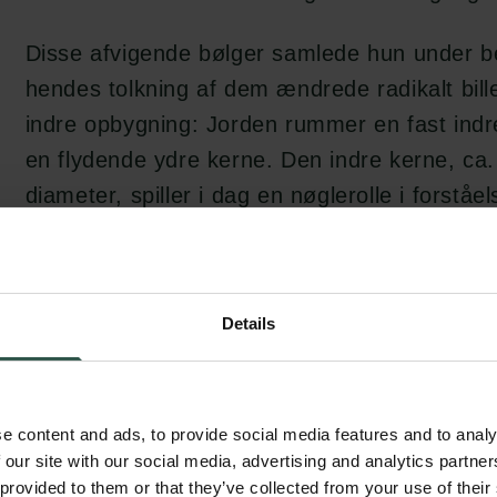
Disse afvigende bølger samlede hun under b
hendes tolkning af dem ændrede radikalt bill
indre opbygning: Jorden rummer en fast indr
en flydende ydre kerne. Den indre kerne, ca.
diameter, spiller i dag en nøglerolle i forståe
magnetfelt.
Trods det opsigtsvækkende arbejde gik der 
Details
blev anerkendt – især i Danmark. Hendes arb
andre forskere, uden at hun blev citeret, og 
professorat i geofysik på Københavns Univer
held.
e content and ads, to provide social media features and to analy
 our site with our social media, advertising and analytics partn
 provided to them or that they’ve collected from your use of their