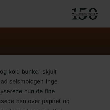
og kold bunker skjult
sad seismologen Inge
yserede hun de fine
nsede hen over papiret og