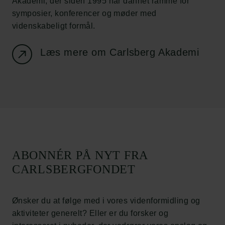
Akademi, der siden 1995 har dannet ramme for
symposier, konferencer og møder med
Links
videnskabeligt formål.
Pressekontakt
Læs mere om Carlsberg Akademi
Job hos os
Nyhedsbrev
Databeskyttelsespolitik
Politik for dataetik
Cookiepolitik
Whistleblowerordning
Carlsbergfamilien
ABONNÉR PÅ NYT FRA
Carlsbergfondet
CARLSBERGFONDET
Carlsberg Group
Carlsberg Laboratorium
Frederiksborg • Nationalhistorisk Museum
Ønsker du at følge med i vores videnformidling og
Tuborgfondet
aktiviteter generelt? Eller er du forsker og
Ny Carlsbergfondet