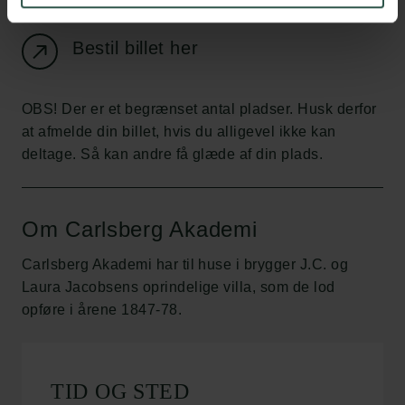
Arrangementet er gratis, men kræver billet.
Bestil billet her
OBS! Der er et begrænset antal pladser. Husk derfor
at afmelde din billet, hvis du alligevel ikke kan
deltage. Så kan andre få glæde af din plads.
Om Carlsberg Akademi
Carlsberg Akademi har til huse i brygger J.C. og
Laura Jacobsens oprindelige villa, som de lod
opføre i årene 1847-78.
TID OG STED