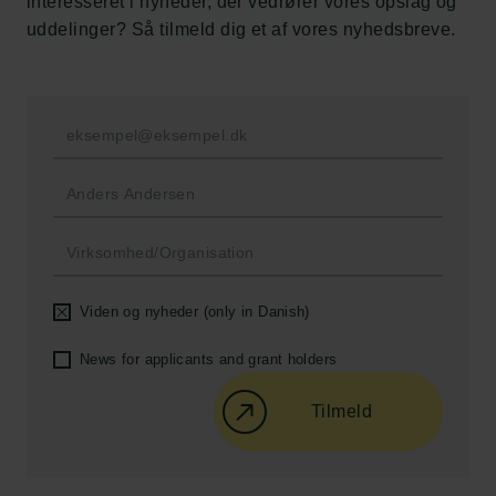
interesseret i nyheder, der vedrører vores opslag og
Ny Carlsberg Glyptotek
uddelinger? Så tilmeld dig et af vores nyhedsbreve.
Carlsbergfondet
H.C. Andersens Boulevard 35
1553 København V
+45 33 43 53 63
info@carlsbergfoundation.dk
CVR: 60223513
Bevillingsadministrationen:
Viden og nyheder (only in Danish)
cfgrant@carlsbergfoundation.dk
News for applicants and grant holders
Tilmeld
Følg os