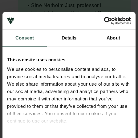
• Sine Nørholm Just, professor i
strategisk kommunikation ved Roskilde
Universitet
• Rebecca Adler-Nissen, professor i
international politik ved Københavns
Consent
Details
About
Universitet
• Frederik Stjernfelt, professor i
idehistorie og semiotik ved Aalborg
This website uses cookies
Universitet
We use cookies to personalise content and ads, to
provide social media features and to analyse our traffic.
Kl. 17.00: Dørene åbner
We also share information about your use of our site with
Kl. 17.30: Samtale (varighed ca. 1 time
our social media, advertising and analytics partners who
15 min.)
may combine it with other information that you’ve
Kl. 18.45: Servering af en gratis øl/vand
provided to them or that they’ve collected from your use
of their services. You consent to our cookies if you
continue to use our website.
Consent