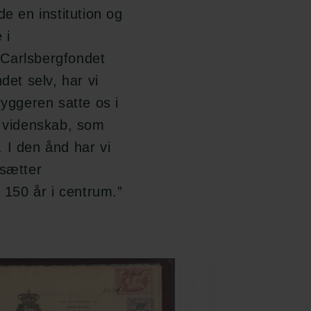
de en institution og
 i
 Carlsbergfondet
det selv, har vi
ryggeren satte os i
g videnskab, som
. I den ånd har vi
 sætter
150 år i centrum.”