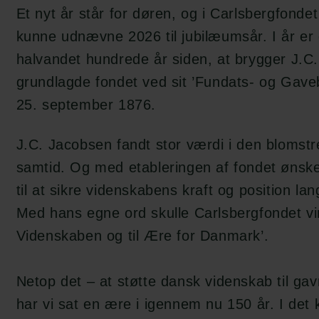
Et nyt år står for døren, og i Carlsbergfondet 
kunne udnævne 2026 til
jubilæumsår. I år er
halvandet hundrede år siden, at brygger J.C
grundlagde fondet ved
sit
’Fundats- og Gave
25. september 1876.
J.C. Jacobsen fandt stor værdi i den blomstr
samtid. Og med
etableringen af fondet
ønsk
til at sikre videnskabens kraft og position lan
Med hans egne ord skulle
Carlsbergfondet vir
Videnskaben og til Ære for Danmark’.
Netop det – at støtte dansk videnskab til ga
har vi sat en ære
i
igennem nu 150 år.
I det