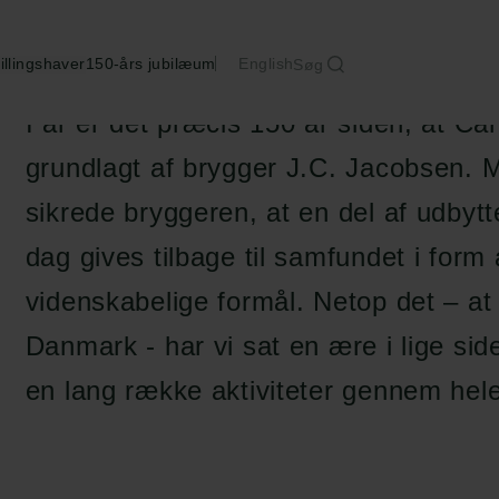
150 år
illingshaver
150-års jubilæum
English
Søg
I år er det præcis 150 år siden, at Ca
grundlagt af brygger J.C. Jacobsen. M
sikrede bryggeren, at en del af udbytt
dag gives tilbage til samfundet i form af
videnskabelige formål. Netop det – at
Danmark - har vi sat en ære i lige sid
en lang række aktiviteter gennem hel