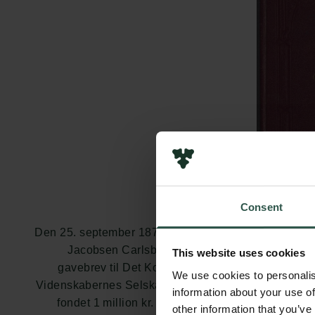
Consent
Den 25. september 1876 oprettede J.C.
Jacobsen Carlsbergfondet ved et
This website uses cookies
gavebrev til Det Kongelige Danske
We use cookies to personalis
Videnskabernes Selskab og skænkede
information about your use of
fondet 1 million kr. Med bryggerens
other information that you’ve