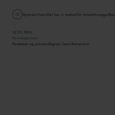
Videnskab til Danmark siden 1876: Carlsbergfondet fylder 
Nyheder
Viden
Det har vi støttet
Om fondet
Ansøger
Bev
Publiceret:
12.01.2026
Kontaktperson:
Redaktør og presserådgiver Jane Benarroch