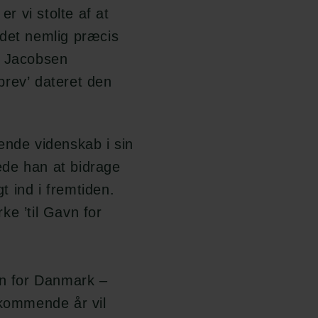
er vi stolte af at
 det
nemlig præcis
. Jacobsen
brev’
dateret den
ende videnskab i sin
ede han
at bidrage
gt ind i fremtiden.
ke ’til Gavn for
vn for Danmark –
 kommende år
vil