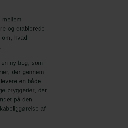
r mellem
re og etablerede
d om, hvad
.
e en ny bog, som
rier, der gennem
l levere en både
nge bryggerier, der
andet på den
skabeliggørelse af