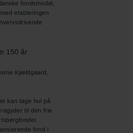
 danske fondsmodel,
med etableringen
rhvervsdrivende
em 150 år
Horne Kjældgaard,
det kan tage hul på
agyder til den frie
rlsbergfondet
nansierende fond i