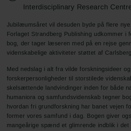
Interdisciplinary Research Centr
Jubilæumsåret vil desuden byde på flere nye 
Forlaget Strandberg Publishing udkommer i 
bog, der tager læseren med på en rejse ge
videnskabelige aktiviteter støttet af Carlsber
Med nedslag i alt fra vilde forskningsideer og
forskerpersonligheder til storstilede videnskab
skelsættende landvindinger inden for både n
humaniora og samfundsvidenskab tegner boge
hvordan fri grundforskning har banet vejen fo
former vores samfund i dag. Bogen giver og
mangeårige spænd et glimrende indblik i det 