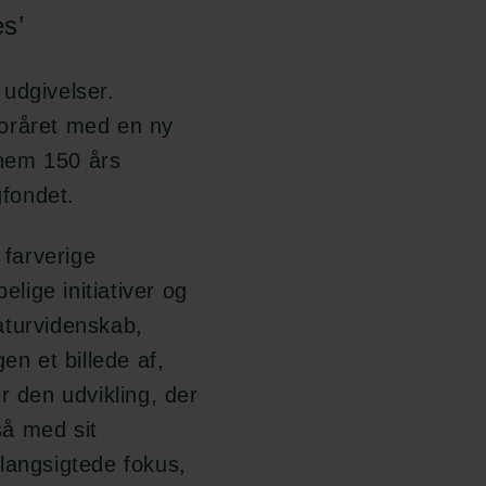
es’
udgivelser.
foråret med en ny
nnem 150 års
gfondet.
 farverige
elige initiativer og
aturvidenskab,
n et billede af,
r den udvikling, der
så med sit
langsigtede fokus,