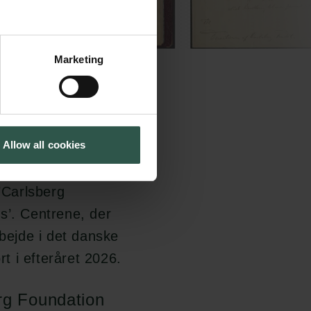
Marketing
Allow all cookies
ringen af 150-
 ’Carlsberg
s’. Centrene, der
ejde i det danske
rt i efteråret 2026.
rg Foundation