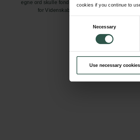
egne ord skulle fondet være ”til Gavn
cookies if you continue to us
for Videnskaben og til Ære for
Danmark”.
Consent
Necessary
Selection
Use necessary cookies