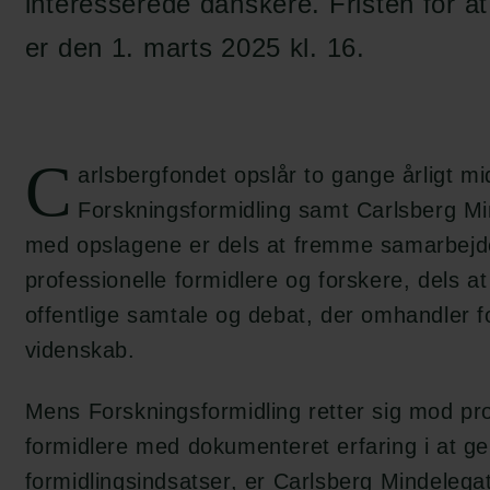
interesserede danskere. Fristen for 
er den 1. marts 2025 kl. 16.
C
arlsbergfondet opslår to gange årligt mid
Forskningsformidling samt Carlsberg Mi
med opslagene er dels at fremme samarbej
professionelle formidlere og forskere, dels at
offentlige samtale og debat, der omhandler f
videnskab.
Mens Forskningsformidling retter sig mod pro
formidlere med dokumenteret erfaring i at g
formidlingsindsatser, er Carlsberg Mindelega