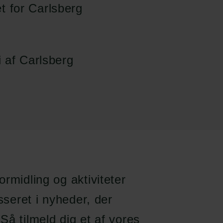
et for Carlsberg
gi af Carlsberg
Links
Carlsbergfamilien
Pressekontakt
Carlsbergfondet
Job hos os
Carlsberg Group
Nyhedsbrev
Carlsberg Laboratorium
Databeskyttelsespolitik
Frederiksborg •
Politik for dataetik
Nationalhistorisk Museum
Cookiepolitik
Tuborgfondet
rmidling og aktiviteter
Whistleblowerordning
Ny Carlsbergfondet
Ny Carlsberg Glyptotek
sseret i nyheder, der
Så tilmeld dig et af vores