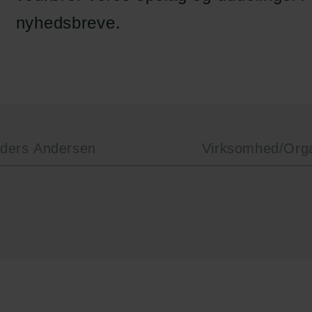
en:
tion.dk
nyhedsbreve.