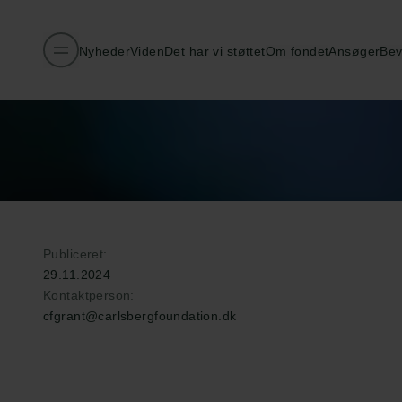
Nyheder
Viden
Det har vi støttet
Om fondet
Ansøger
Bev
Publiceret:
29.11.2024
Kontaktperson:
cfgrant@carlsbergfoundation.dk