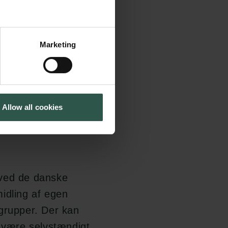
krav til ansøger
slaget
Marketing
i af
Allow all cookies
 ved de danske
rmidling af egen
lgrupper. Der kan
n være selvstændigt