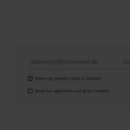
Carlsbergfondet
Bevillingsadministration
H.C. Andersens
cfgrant@carlsbergfounda
Boulevard 35
1553 København V
+45 33 43 53 63
info@carlsbergfoundation.dk
CVR: 60223513
Viden og nyheder (only in Danish)
News for applicants and grant holders