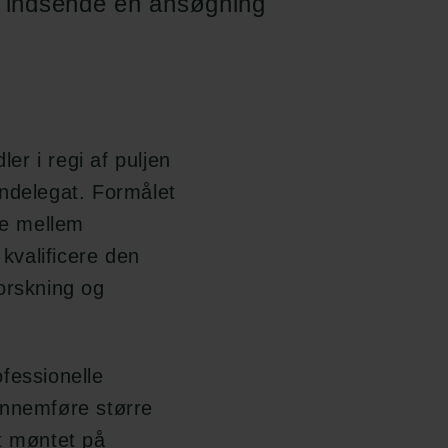
at indsende en ansøgning
ler i regi af puljen
ndelegat. Formålet
de mellem
 kvalificere den
orskning og
fessionelle
ennemføre større
t møntet på