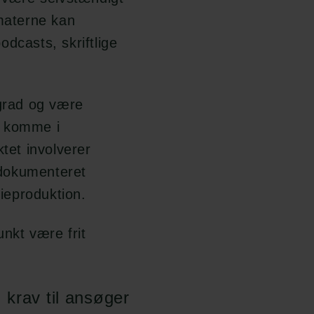
rmaterne kan
dcasts, skriftlige
grad og være
at komme i
ktet involverer
 dokumenteret
dieproduktion.
nkt være frit
krav til ansøger