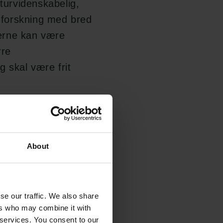
naturvidenskabelig,
dforskning med bred
erne kan være
rre
g skal være frit
formidlingsformater,
ts, festivaler,
.
About
ed professionel
 at projektet
se our traffic. We also share
ten medvirker
ers who may combine it with
n færdige produktion.
 services. You consent to our